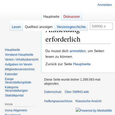
Anmelden
Hauptseite
Diskussion
Suche
Anmeldung
Lesen
Quelltext anzeigen
Versionsgeschichte
erforderlich
Hauptseite
Zur
Zur
Du musst dich
anmelden
, um Seiten
Vorstand-Hauptseite
Navigation
Suche
lesen zu können.
Verein / Inhaltsübersicht
springen
springen
Zurück zur Seite
Hauptseite
.
Aufgaben im Verein
Mitgliederverzeichnis
Kalender
Ewige
Diese Seite wurde bisher 1.288.083-mal
Veranstaltungsliste
abgerufen.
Kategorie
Veranstaltungen
Datenschutz
Über SWING.wiki
Statistikportal
Haftungsausschluss
Klassische Ansicht
inova
inova Allgemein