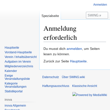
Anmelden
Suche
Spezialseite
Anmeldung
erforderlich
Hauptseite
Zur
Zur
Du musst dich
anmelden
, um Seiten
Vorstand-Hauptseite
Navigation
Suche
lesen zu können.
Verein / Inhaltsübersicht
springen
springen
Zurück zur Seite
Hauptseite
.
Aufgaben im Verein
Mitgliederverzeichnis
Kalender
Ewige
Datenschutz
Über SWING.wiki
Veranstaltungsliste
Kategorie
Haftungsausschluss
Klassische Ansicht
Veranstaltungen
Statistikportal
inova
inova Allgemein